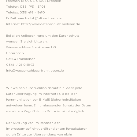
Postfach 12 09 05, 01008 Dresden
Telefon: 0351 493 – 5401
Telefax: 0351 493 – 5490
E-Mail: saechsdsb@slt.sachsen.de
Internet: http://www.datenschutz.sachsen.de
Bei allen Anliegen rund um den Datenschutz
wenden Sie sich bitte an:
Wasserschloss Frankleben UG
Unterhof 3
06254 Frankleben
03461 /
26 0 88 93
info@wasserschloss-frankleben.de
Wir weisen ausdrücklich darauf hin, dass jede
Datenübertragung im Internet (z. B. bei der
Kommunikation per E-Mail) Sicherheitslücken
aufweisen kann. Ein umfassender Schutz der Daten
vor einem Zugriff durch Dritte ist nicht möglich.
Der Nutzung von im Rahmen der
Impressumspflicht veröffentlichten Kontaktdaten
durch Dritte zur Übersendung von nicht