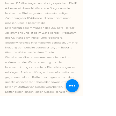
in den USA übertragen und dort gespeichert. Die IP
Adresse wird anschließend von Google um die
letzten drei Stellen gekürzt, eine eindeutige
Zuordnung der IP Adresse ist somit nicht mehr
möglich. Google beachtet die
Datenschutzbestimmungen des „US-Safe-Harbor“-
Abkommens und ist beim „Safe Harbor“-Programm
des US-Handelsministeriums registriert.
Google wird diese Informationen benutzen, um Ihre
Nutzung der Website auszuwerten, um Reports
über die Websiteaktivitäten für die
Websitebetreiber zusammenzustellen und um
weitere mit der Websitenutzung und der
Internetnutzung verbundene Dienstleistungen zu
erbringen. Auch wird Google diese Informationen
gegebenenfalls an Dritte übertragen, sofern dies
gesetzlich vorgeschrieben oder soweit Dritte diese
Daten im Auftrag von Google verarbeiten.
Drittanbieter, einschließlich Google, schalten
Anzeigen auf Websites im Internet. Drittanbieter,
einschließlich Google, verwenden gespeicherte
Cookies zum Schalten von Anzeigen auf Grundlage
vorheriger Besuche eines Nutzers auf dieser