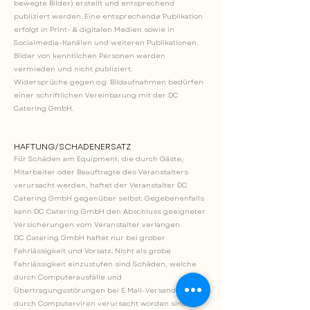
bewegte Bilder) erstellt und entsprechend
publiziert werden. Eine entsprechende Publikation
erfolgt in Print- & digitalen Medien sowie in
Socialmedia-Kanälen und weiteren Publikationen.
Bilder von kenntlichen Personen werden
vermieden und nicht publiziert.
Widersprüche gegen o.g. Bildaufnahmen bedürfen
einer schriftlichen Vereinbarung mit der DC
Catering GmbH.
HAFTUNG/SCHADENERSATZ
Für Schäden am Equipment, die durch Gäste,
Mitarbeiter oder Beauftragte des Veranstalters
verursacht werden, haftet der Veranstalter DC
Catering GmbH gegenüber selbst. Gegebenenfalls
kann DC Catering GmbH den Abschluss geeigneter
Versicherungen vom Veranstalter verlangen.
DC Catering GmbH haftet nur bei grober
Fahrlässigkeit und Vorsatz. Nicht als grobe
Fahrlässigkeit einzustufen sind Schäden, welche
durch Computerausfälle und
Übertragungsstörungen bei E Mail-Versand oder
durch Computerviren verursacht worden sind. DC