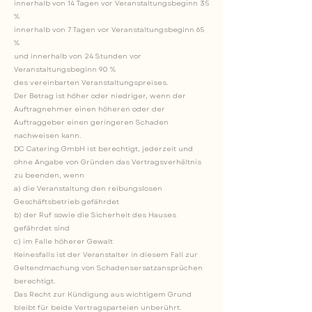
innerhalb von 14 Tagen vor Veranstaltungsbeginn 35
%
innerhalb von 7 Tagen vor Veranstaltungsbeginn 65
%
und innerhalb von 24 Stunden vor
Veranstaltungsbeginn 90 %
des vereinbarten Veranstaltungspreises.
Der Betrag ist höher oder niedriger, wenn der
Auftragnehmer einen höheren oder der
Auftraggeber einen geringeren Schaden
nachweisen kann.
DC Catering GmbH ist berechtigt, jederzeit und
ohne Angabe von Gründen das Vertragsverhältnis
zu beenden, wenn
a) die Veranstaltung den reibungslosen
Geschäftsbetrieb gefährdet
b) der Ruf sowie die Sicherheit des Hauses
gefährdet sind
c) im Falle höherer Gewalt
Keinesfalls ist der Veranstalter in diesem Fall zur
Geltendmachung von Schadensersatzansprüchen
berechtigt.
Das Recht zur Kündigung aus wichtigem Grund
bleibt für beide Vertragsparteien unberührt.