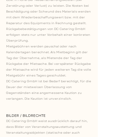
Zerstörung oder Verlust) zu leisten. Die Kosten bei
Beschädigung oder Schwund des Materials werden
mit dem Wiederbeschaffungswert bzw. mit der
Reparatur des Equipments in Rechnung gestellt.
Rückgabebestätigungen von DC Catering GmbH
erfolgen stets nur unter Vorbehalt einer konkreten
Überprüfung.
Mietgebühren werden pauschal oder nach
Kalendertagen berechnet. Als Mietbeginn gilt der
Tag der Übernahme, als Mietende der Tag der
Rückgabe der Mietsache. Bei verspäteter Rückgabe
der Mietsache wird für jeden weiteren Tag die volle
Mietgebühr eines Tages geschuldet.
DC Catering GmbH ist bei Bedarf berechtigt, für die
Dauer der mietweisen Überlassung von
Gegenständen eine angemessene Kaution zu
verlangen. Die Kaution ist unverzinslich.
BILDER / BILDRECHTE
DC Catering GmbH weist ausdrücklich darauf hin,
dass Bilder von Veranstaltungsaustattung und
Veranstaltungsobjekten (statische oder auch