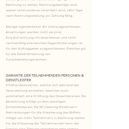
Rechnung zu stellen. Rechnungsbeträge sind,
soweit nichts anderes vereinbart wird, zehn Tage
nach Rechnungsstellung zur Zahlung fällig.
Abzüge irgendwelcher Art sind ausgeschlossen.
Anzahlungen werden nicht verzinst.
Eine Aufrechnung mit bestrittenen und nicht
rechtskräftig anerkannten Gegenforderungen ist
für den Auftraggeber ausgeschlossen. Gleiches gilt
für die Geltendmachung von
Zurückbehaltungsrechten.
GARANTIE DER TEILNEHMENDEN PERSONEN &
DIENSTLEISTER
Erhöhte Gästezahlen, welche sich während der
Veranstaltung einstellen, bewirken auch
automatisch eine Erhöhung des Gesamtpreises. Die
Abrechnung erfolgt zu dem jeweiligen
Einheitsfestpreis. Die DC Catering GmbH kann
Mehrleistungen für die Erweiterung des Büffets
infolge von mehr Teilnehmern in Rechnung stellen.
Für die Erfassung der Teilnehmerzahl kann der
Caterer eine Zählung vornehmen oder andere