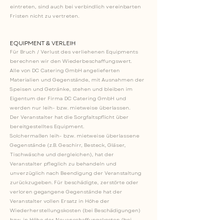
eintreten, sind auch bei verbindlich vereinbarten
Fristen nicht zu vertreten.
EQUIPMENT & VERLEIH
Für Bruch / Verlust des verliehenen Equipments
berechnen wir den Wiederbeschaffungswert.
Alle von DC Catering GmbH angelieferten
Materialien und Gegenstände, mit Ausnahmen der
Speisen und Getränke, stehen und bleiben im
Eigentum der Firma DC Catering GmbH und
werden nur leih- bzw. mietweise überlassen.
Der Veranstalter hat die Sorgfaltspflicht über
bereitgestelltes Equipment.
Solchermaßen leih- bzw. mietweise überlassene
Gegenstände (z.B. Geschirr, Besteck, Gläser,
Tischwäsche und dergleichen), hat der
Veranstalter pfleglich zu behandeln und
unverzüglich nach Beendigung der Veranstaltung
zurückzugeben. Für beschädigte, zerstörte oder
verloren gegangene Gegenstände hat der
Veranstalter vollen Ersatz in Höhe der
Wiederherstellungskosten (bei Beschädigungen)
bzw. in Höhe der Neuanschaffungskosten (bei